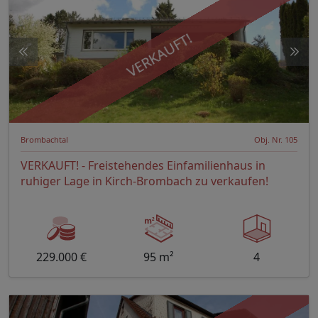
VERKAUFT!
Brombachtal
Obj. Nr. 105
VERKAUFT! - Freistehendes Einfamilienhaus in
ruhiger Lage in Kirch-Brombach zu verkaufen!
229.000 €
95 m²
4