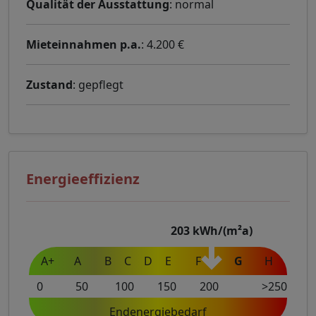
Qualität der Ausstattung
: normal
Mieteinnahmen p.a.
: 4.200 €
Zustand
: gepflegt
Energieeffizienz
203
kWh/(m²a)
A+
A
B
C
D
E
F
G
H
0
50
100
150
200
>250
Endenergiebedarf