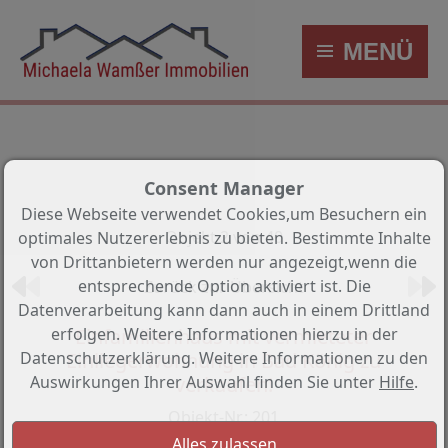
MENÜ
Consent Manager
Diese Webseite verwendet Cookies,um Besuchern ein
Objekt 2 von 40
optimales Nutzererlebnis zu bieten. Bestimmte Inhalte
von Drittanbietern werden nur angezeigt,wenn die
entsprechende Option aktiviert ist. Die
Zurück zur Übersicht
Datenverarbeitung kann dann auch in einem Drittland
Einfamilienhaus mit vermieteter
erfolgen. Weitere Informationen hierzu in der
Einliegerwohnung in Bad König zu
Datenschutzerklärung. Weitere Informationen zu den
verkaufen!
Auswirkungen Ihrer Auswahl finden Sie unter
Hilfe
.
Objekt-Nr.: 201