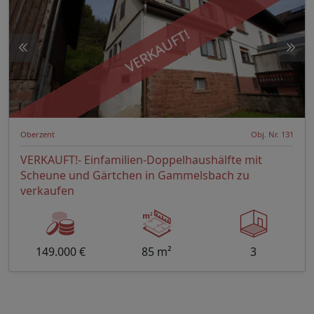
VERKAUFT!
Oberzent
Obj. Nr. 131
VERKAUFT!- Einfamilien-Doppelhaushälfte mit
Scheune und Gärtchen in Gammelsbach zu
verkaufen
149.000 €
85 m²
3