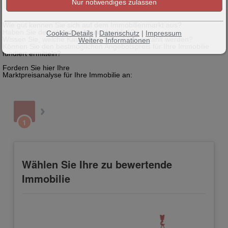
Ihre Immobilie?
Wie gut kennen Sie sich auf dem Immobilienmarkt aus?
Haben Sie den aktuellen Marktüberblick?
Cookie-Details
|
Datenschutz
|
Impressum
Wissen Sie, welche Kaufpreise tatsächlich gezahlt werden?
Weitere Informationen
Können Sie den bestmöglichen Angebotspreis für Ihre Immobilie
fundiert ermitteln?
Fordern Sie hier Ihre
Marktpreisanalyse für Ihre Immobilie an: