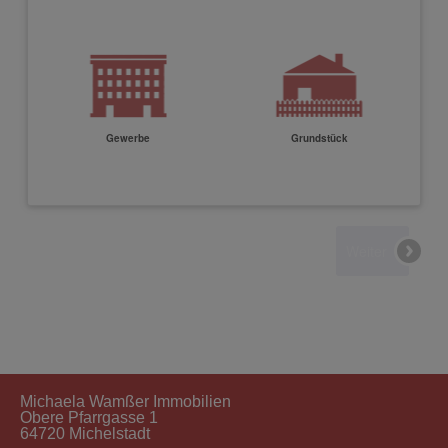
Michaela Wamßer Immobilien
Obere Pfarrgasse 1
64720 Michelstadt