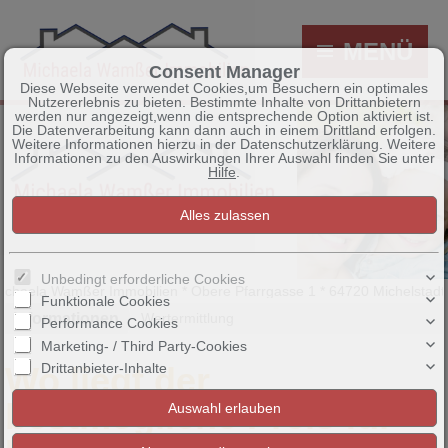
MENÜ
Consent Manager
Diese Webseite verwendet Cookies,um Besuchern ein optimales
Nutzererlebnis zu bieten. Bestimmte Inhalte von Drittanbietern
werden nur angezeigt,wenn die entsprechende Option aktiviert ist.
Die Datenverarbeitung kann dann auch in einem Drittland erfolgen.
Weitere Informationen hierzu in der Datenschutzerklärung. Weitere
Informationen zu den Auswirkungen Ihrer Auswahl finden Sie unter
Hilfe
.
Unbedingt erforderliche Cookies
haela Wamßer Immobilien * Obere Pfarrgasse 1 * 64720 Michelstadt * M
Funktionale Cookies
Informationen
Wertermittlung
Performance Cookies
Marketing- / Third Party-Cookies
Wo liegt der
Drittanbieter-Inhalte
bestmögliche Preis für