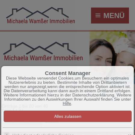
MENÜ
Consent Manager
Diese Webseite verwendet Cookies,um Besuchern ein optimales
Nutzererlebnis zu bieten. Bestimmte Inhalte von Drittanbietern
werden nur angezeigt,wenn die entsprechende Option aktiviert ist.
Immobilien
Häuser
40 Objekte gefunden
Die Datenverarbeitung kann dann auch in einem Drittland erfolgen.
Weitere Informationen hierzu in der Datenschutzerklärung. Weitere
Informationen zu den Auswirkungen Ihrer Auswahl finden Sie unter
Hilfe
.
Einträge 1 bis 20 von 40
Seite
1
|
2
|
Sortieren nach
Datum ↑