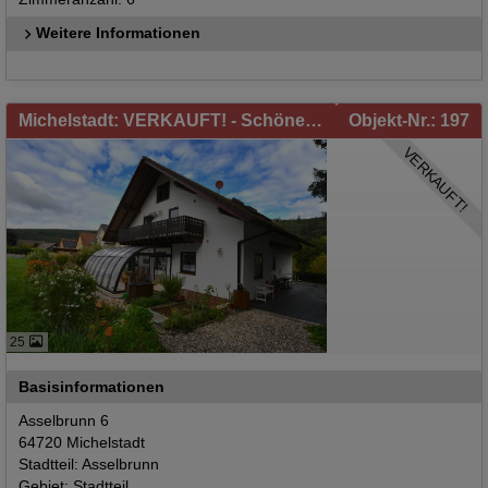
Weitere Informationen
Michelstadt: VERKAUFT! - Schönes Einfamilienhaus mit Einliegerwohnung in Michelstadt / Asselbrunn zu verkaufen!
Objekt-Nr.: 197
VERKAUFT!
25
Basisinformationen
Asselbrunn 6
64720 Michelstadt
Stadtteil: Asselbrunn
Gebiet: Stadtteil