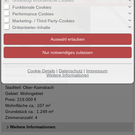
Unbedingt erforderliche Cookies
Reichelsheim (Odenwald): Einfamilienhaus in Reichelsheim / Ober-Kainsbach zu verkaufen!
Objekt-Nr.: 203
ZU VERKAUFEN!
Funktionale Cookies
Performance Cookies
Marketing- / Third Party-Cookies
Drittanbieter-Inhalte
25
Basisinformationen
Cookie-Details
|
Datenschutz
|
Impressum
Weitere Informationen
Hembacher Weg 9
64385 Reichelsheim (Odenwald)
Stadtteil: Ober-Kainsbach
Gebiet: Wohngebiet
Preis: 219.000 €
Wohnfläche ca.: 107 m²
Grundstück ca.: 1.249 m²
Zimmeranzahl: 4
Weitere Informationen