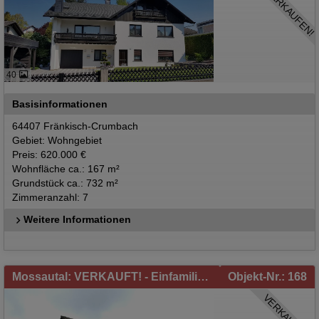
ZU VERKAUFEN!
40
Basisinformationen
64407 Fränkisch-Crumbach
Gebiet: Wohngebiet
Preis: 620.000 €
Wohnfläche ca.: 167 m²
Grundstück ca.: 732 m²
Zimmeranzahl: 7
Weitere Informationen
Mossautal: VERKAUFT! - Einfamilienhaus mit Einliegerwohnung und ausgebautem Dachgeschoss in Mossautal/Hiltersklingen zu verkaufen!
Objekt-Nr.: 168
VERKAUFT!