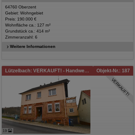
64760 Oberzent
Gebiet: Wohngebiet
Preis: 190.000 €
Wohnfläche ca.: 127 m²
Grundstück ca.: 414 m²
Zimmeranzahl: 6
Weitere Informationen
Lützelbach: VERKAUFT! - Handwerker aufgepasst! Wohnhaus in Lützelbach / Rimhorn zu verkaufen!
Objekt-Nr.: 187
VERKAUFT!
19