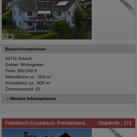
REDUZIERT!
19
Basisinformationen
64711 Erbach
Gebiet: Wohngebiet
Preis: 850.000 €
Wohnfläche ca.: 253 m²
Grundstück ca.: 805 m²
Zimmeranzahl: 10
Weitere Informationen
Fränkisch-Crumbach: Freistehendes Einfamilienhaus mit ELW und schönem Garten in Fränkisch-Crumbach zu verkaufen
Objekt-Nr.: 172