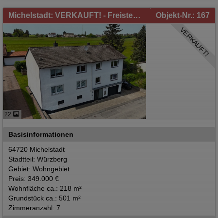
Michelstadt: VERKAUFT! - Freistehendes Zweifamilienhaus in Michelstadt/Würzberg zu verkaufen!
Objekt-Nr.: 167
VERKAUFT!
22
Basisinformationen
64720 Michelstadt
Stadtteil: Würzberg
Gebiet: Wohngebiet
Preis: 349.000 €
Wohnfläche ca.: 218 m²
Grundstück ca.: 501 m²
Zimmeranzahl: 7