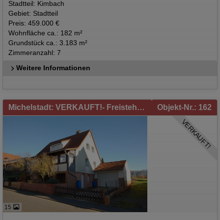
Stadtteil: Kimbach
Gebiet: Stadtteil
Preis: 459.000 €
Wohnfläche ca.: 182 m²
Grundstück ca.: 3.183 m²
Zimmeranzahl: 7
Weitere Informationen
Michelstadt: VERKAUFT!- Freistehendes Einfamilienhaus mit Garten und Garage in Michelstadt/Würzberg zu verkaufen!
Objekt-Nr.: 162
VERKAUFT!
15