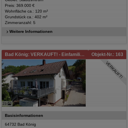
Preis: 369.000 €
Wohnfläche ca.: 120 m²
Grundstück ca.: 402 m²
Zimmeranzahl: 5
Weitere Informationen
Bad König: VERKAUFT! - Einfamilienhaus mit Einliegerwohnung und großem Garten in Bad König/Kimbach zu verkaufen! - Für Natur- und Tierliebhaber
Objekt-Nr.: 163
VERKAUFT!
23
Basisinformationen
64732 Bad König