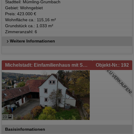
Stadtteil: Mümling-Grumbach
Gebiet: Wohngebiet
Preis: 423.000 €
Wohnfläche ca.: 115,16 m²
Grundstück ca.: 1.033 m²
Zimmeranzahl: 6
Weitere Informationen
Michelstadt: Einfamilienhaus mit Scheunen und separater Einliegerwohnung - Wohnrecht der Eigentümerin nur für die Einliegerwohnung
Objekt-Nr.: 192
ZU VERKAUFEN!
23
Basisinformationen