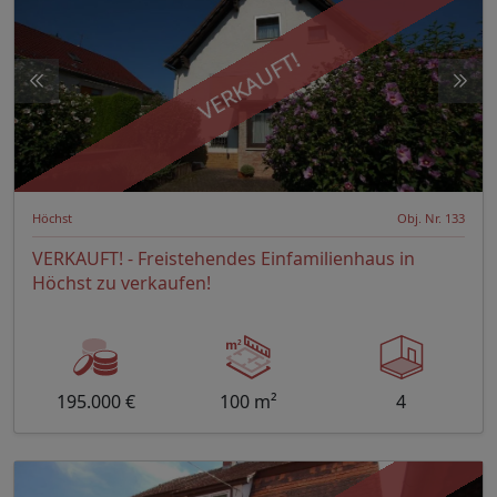
VERKAUFT!
Höchst
Obj. Nr. 133
VERKAUFT! - Freistehendes Einfamilienhaus in
Höchst zu verkaufen!
195.000 €
100 m²
4