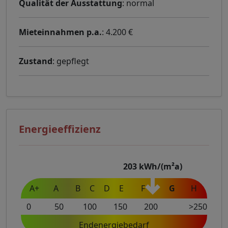
Qualität der Ausstattung
: normal
Mieteinnahmen p.a.
: 4.200 €
Zustand
: gepflegt
Energieeffizienz
203
kWh/(m²a)
A+
A
B
C
D
E
F
G
H
0
50
100
150
200
>250
Endenergiebedarf