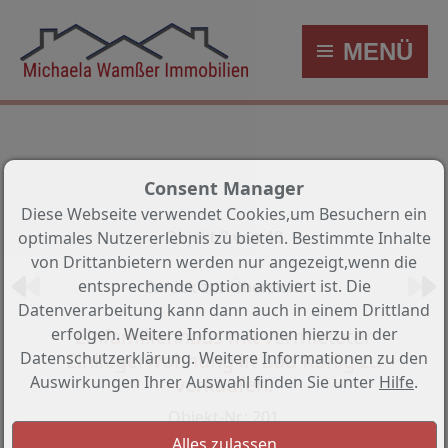
MENÜ
Consent Manager
Diese Webseite verwendet Cookies,um Besuchern ein
Objekt 2 von 40
optimales Nutzererlebnis zu bieten. Bestimmte Inhalte
von Drittanbietern werden nur angezeigt,wenn die
entsprechende Option aktiviert ist. Die
Zurück zur Übersicht
Datenverarbeitung kann dann auch in einem Drittland
Einfamilienhaus mit vermieteter
erfolgen. Weitere Informationen hierzu in der
Einliegerwohnung in Bad König zu
Datenschutzerklärung. Weitere Informationen zu den
verkaufen!
Auswirkungen Ihrer Auswahl finden Sie unter
Hilfe
.
Objekt-Nr.: 201