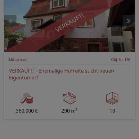
VERKAUFT!
Michelstadt
Obj. Nr. 146
VERKAUFT! - Ehemalige Hofreite sucht neuen
Eigentümer!
360.000 €
290 m²
10